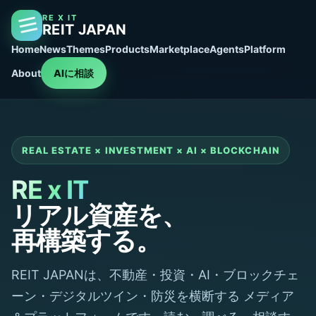
RE X IT
REIT JAPAN
Home
News
Themes
Products
Marketplace
Agents
Platform
About
AIに相談
REAL ESTATE × INVESTMENT × AI × BLOCKCHAIN
RE x IT
リアル資産を、
再構築する。
REIT JAPANは、不動産・投資・AI・ブロックチェ
ーン・デジタルツイン・防災を横断する メディア