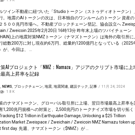
1.9 K
ルツイン不動産に紐づいた「Studioトークン（ストゥディオトークン）
行。地震のAIトークンの次は、日本独自のワンルームのトークン 資産の
２５００兆円市場へ。不動産ブロックチェーン登記、協会設立へ Zweispac
chain / Zweicoin 2025年2月20日 16時13分 昨年末上場のツバイチェーン
EICHAIN)上の地震対策NMZトークン（ナマズトークン）は海外の取引所に
行総数200万に対し現在約6万円、総量約1200億円となっている（2025年
が、今回は、 ...
策AIプロジェクト「NMZ：Namazu」アジアのクリプト市場に
場最高上昇率を記録
理
,
NEWS
,
ブロックチェーン
,
地震
,
地震関連
,
建設テック
,
記事
/
11月 24, 2024
1.8 K
策のナマズトークン、グローバル取引所に上場、翌日市場最高上昇率を記
害1,200兆円規模への対策と、2,500兆円のトークナイズ市場を切り拓く 
racking $12 Trillion in Earthquake Damage, Unlocking a $25 Trillion
zation Market Zweispace / Zweichain / Zweicoin NMZ Namazu token u
nt first day. 先週、ナマズトークン（$NMZ）が ...