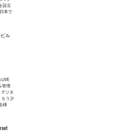
を設立
日本で
ルビル
g LIVE
ル管理
。 デジタ
か。もう少
る様
ernet