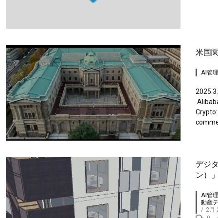
米国
AI管
2025.3.
Alibaba
Crypto:
commen
デジタ
ン）
AI管
動産
/
2月 