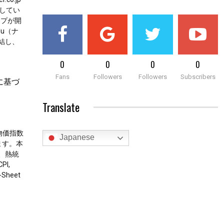
してい
ループが開
zu（ナ
結し、
0
0
0
0
Fans
Followers
Followers
Subscribers
に基づ
Translate
物価指数
Japanese
ます。本
、熱統
I,
e-Sheet