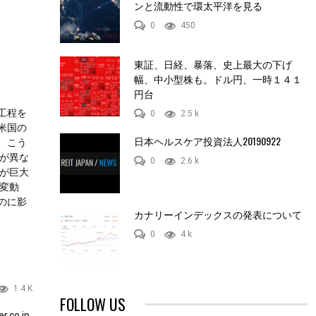
ンと流動性で環太平洋を見る
0
450
東証、日経、暴落、史上最大の下げ
幅、中小型株も。ドル円、一時１４１
円台
工程を
0
2.5 k
米国の
日本ヘルスケア投資法人20190922
、こう
が異な
0
2.6 k
が巨大
変動
のに影
カナリーインデックスの発表について
0
4 k
1.4 K
FOLLOW US
.co.jp