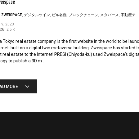
weispace
,
ZWEISPACE
,
デジタルツイン
,
ビル名鑑
,
ブロックチェーン
,
メタバース
,
不動産テ
 9, 2023
2.5 K
a Tokyo real estate company, is the first website in the world to be laun
ernet, built on a digital twin metaverse building. Zweispace has started t
 real estate to the Internet! PRESI (Chiyoda-ku) used Zweispace's digita
ogy to publish a 3D m ...
AD MORE