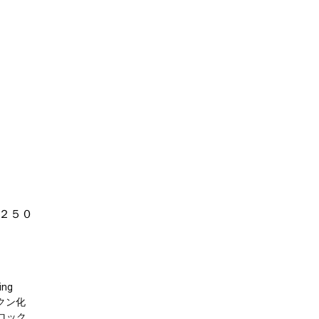
２５０
ing
ークン化
ロック