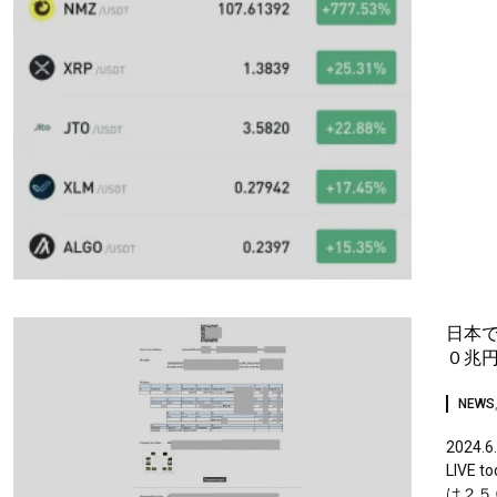
日本
０兆
NEWS
2024.6.
LIV
は２５