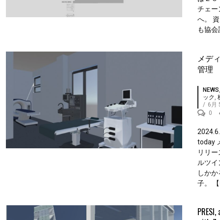
チェー
へ。 
も協会設
メデ
管理
NEWS
ック
,
/
6月 
0
2024.6.
tod
リリース
ルツイン
しかか
子。 【
PRESI, 