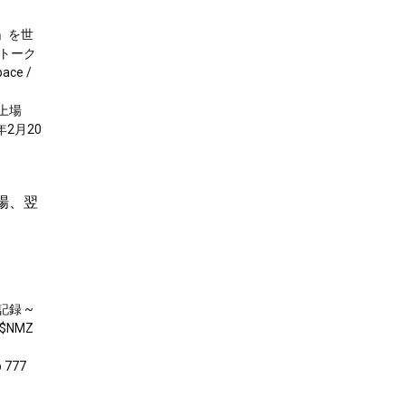
」を世
トーク
e /
上場
2月20
上場、翌
録 ~
$NMZ
p 777