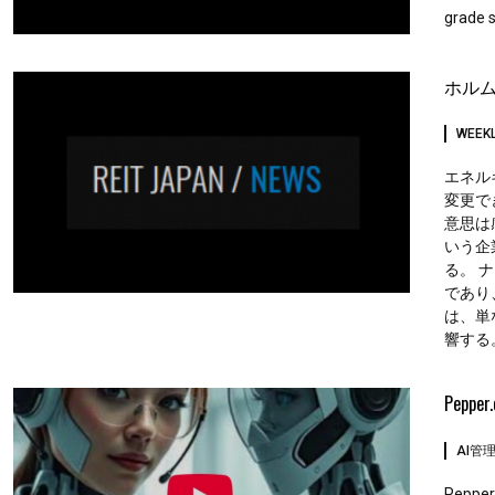
grade st
ホル
WEEKL
エネル
変更で
意思は
いう企
る。 
であり
は、単
響する。
Pepp
AI管
Pepper