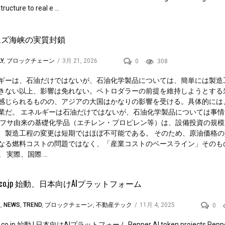
ructure to real e ...
ムズ海峡の実質封鎖
Y
,
ブロックチェーン
/
3月 21, 2026
0
308
ギーは、石油だけではないが、石油化学製品については、簡単には製造
きない以上、影響は免れない。ペトロダラーの前提を維持しようとする
感じられるものの、アジアの大国はかなりの影響を受ける。具体的には
業だ。 エネルギーは石油だけではないが、石油化学製品については事情
ナフサ由来の基礎化学品（エチレン・プロピレン等）は、設備投資の規模
、製造工程の変更は短期ではほぼ不可能である。 そのため、原油価格の
なる燃料コストの問題ではなく、「産業コストのベースライン」そのも
 実際、国際 ...
er.co.jp 始動、日本向けAIプラットフォーム
理
,
NEWS
,
TREND
,
ブロックチェーン
,
不動産テック
/
11月 4, 2025
0
.co.jp 始動 | 日本向けAIプラットフォーム Pepper AI token projects Pepper