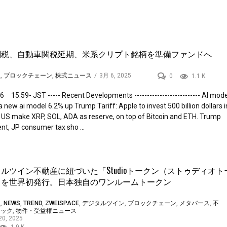
関税、自動車関税延期、米系クリプト銘柄を準備ファンドへ
理
,
ブロックチェーン
,
株式ニュース
/
3月 6, 2025
0
1.1 K
6 15:59- JST ----- Recent Developments -------------------------- AI mode
 new ai model 6.2% up Trump Tariff: Apple to invest 500 billion dollars 
 US make XRP, SOL, ADA as reserve, on top of Bitcoin and ETH. Trump
t, JP consumer tax sho ...
ルツイン不動産に紐づいた「Studioトークン（ストゥディオト
」を世界初発行。日本独自のワンルームトークン
理
,
NEWS
,
TREND
,
ZWEISPACE
,
デジタルツイン
,
ブロックチェーン
,
メタバース
,
不
テック
,
物件・受益権ニュース
20, 2025