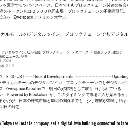
ンを運営するツバイスペース、日本でもAIブロックチェーン関連の協会
資産のトークン化は２５００兆円市場 ブロックチェーンの不動産登記、
立へ | Zweispace アメリカン大学ロ ...
ィカルモールのデジタルツイン、ブロックチェーンでもデジタ
,
デジタルツイン
,
ビル名鑑
,
ブロックチェーン
,
メタバース
,
不動産テック
,
建設テ
株式ニュース
,
記事
5, 2024
2.1 K
1 8:23 - JST ----- Recent Developments -------------------------- Updatin
ay メディカルモールのデジタルツイン、ブロックチェーンでもデジタルビ
 | Zweispace Kabutanで、明日の好材料として取り上げられている
 Powered by Blockchain が、このタイミングで市場に入り始める
るかだが、日本の株式市場と周辺の関係者でも、少し理解が加速し始ま
明日の好悪 ...
a Tokyo real estate company, set a digital twin building connected to Int