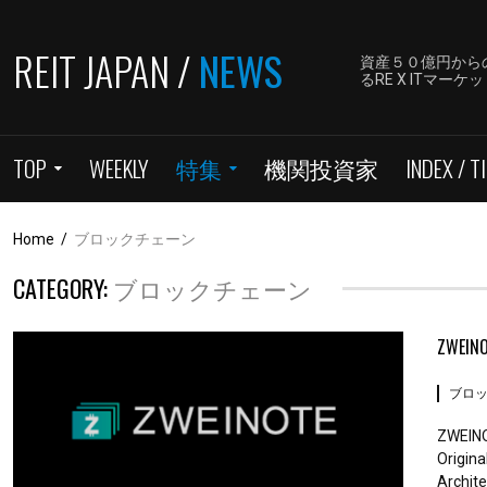
REIT JAPAN /
NEWS
資産５０億円から
るRE X ITマ
TOP
WEEKLY
特集
機関投資家
INDEX / TI
Home
/
ブロックチェーン
CATEGORY:
ブロックチェーン
ZWEINO
ブロ
ZWEINOT
Origin
Archite