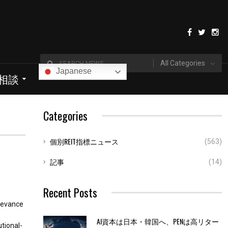
All Categories
Japanese
I相談
Categories
個別REIT指標ニュース
(563)
記事
(14)
Recent Posts
elevance
AI資本は日本・韓国へ、PENは高リター
utional-