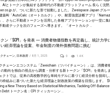
。AIとトークンが集結する新時代の不動産プラットフォーム 長らく沈黙
pper.co.jp が、ついに新たな形で始動しました。 Zweispace Japan グ
建築AI「AutoCalc（オートカルク）」や、耐震強度診断アプリ「Nama
」、さらに不動産トークンを活用した各種アプリケーションが一堂に集
不動産テックを次のフェーズへ導きます。 「オートカルク ...
クン「$CPI」を発表 — 消費者物価指数を再定義し、統計力学
しい経済理論を提案、年金制度の簿外債務問題に挑む
ックチェーン
,
日本政府
/
8月 1, 2025
0
1.4 K
クチェーンエコシステム「Zweichain（ツバイチェーン）」は、消費者
I）の動向を独自の視点から調査・分析する新トークン「$CPI」を発表し
ェクトでは、従来の高校数学的な単純モデルに基づく経済分析を脱却し
の枠組みに基づいた新たな経済理論と財政政策の構築を目指します。 $CP
ing a New Theory Based on Statistical Mechanics, Tackling Off-Balanc
on Debt トークン名：CPI ティッカーシン ...