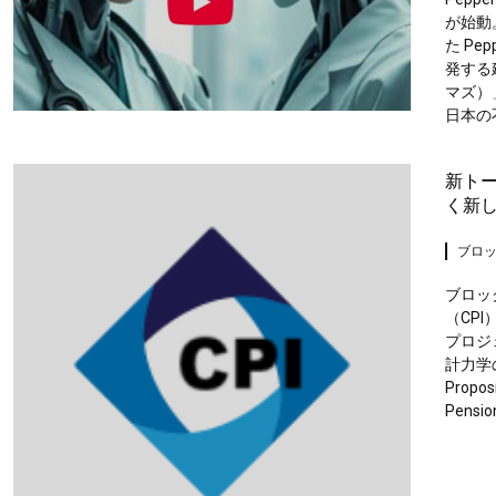
が始動
た Pe
発する
マズ）
日本の
新トー
く新
ブロ
ブロッ
（CP
プロジ
計力学
Propos
Pensi