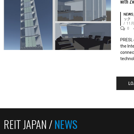
with Z
NEWS
ック
/
11月
0
PRESI, 
the Int
connect
technol
LO
REIT JAPAN /
NEWS