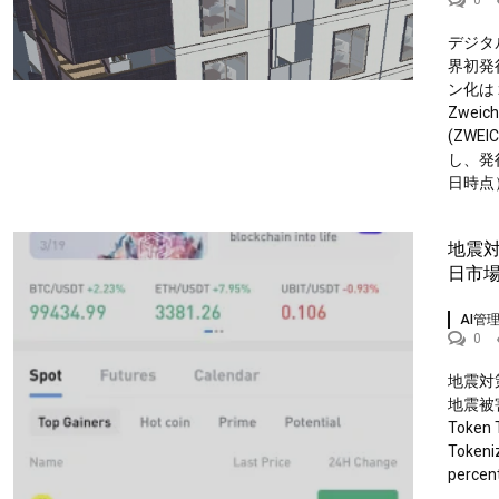
0
デジタ
界初発
ン化は
Zwei
(ZW
し、発
日時点）
地震対
日市
AI管
0
地震対
地震被
Token T
Tokeni
perce