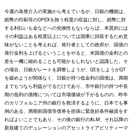
今週の為替介入の実施から考えているが、日銀の機能は、
紙幣の印刷等のOPEXを賄う程度の収益に対し、紙幣に対
する利払いも金などへの兌換性もないならば、本質的には
その利益はある程度以上については国庫に回収するため意
味がないことを考えれば、発行者としての政府が、国債の
発行金利を上げるということをやると、米国債の金利との
差を一機に縮めることも可能かもしれないと認識した。そ
の場合、日銀がレートを調整しようが、QEをしようがQT
を緩めようが関係なく、日銀が持つ低金利の国債は、満期
までもつなら利益がでるだけであり、市中銀行の持つ中長
期の低利の債権については市場価値が下がるものの、昨年
のカリフォルニア州の銀行を救済するように、日本でも事
例のある、満期前国債等債券を担保に緊急好条件融資をす
ればよいことでもあり、その後の銀行のALM、それ以降の
新規建てのデュレーションのアセットライアビリティーマ