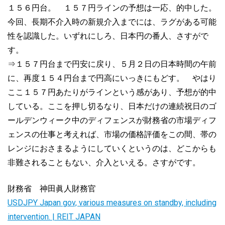
１５６円台。 １５７円ラインの予想は一応、的中した。
今回、長期不介入時の新規介入までには、ラグがある可能
性を認識した。いずれにしろ、日本円の番人、さすがで
す。
⇒１５７円台まで円安に戻り、５月２日の日本時間の午前
に、再度１５４円台まで円高にいっきにもどす。 やはり
ここ１５７円あたりがラインという感があり、予想が的中
している。ここを押し切るなり、日本だけの連続祝日のゴ
ールデンウィーク中のディフェンスが財務省の市場ディフ
ェンスの仕事と考えれば、市場の価格評価をこの間、帯の
レンジにおさまるようにしていくというのは、どこからも
非難されることもない、介入といえる。さすがです。
財務省 神田眞人財務官
USDJPY Japan gov, various measures on standby, including
intervention. | REIT JAPAN