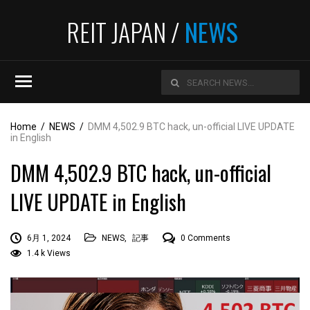
REIT JAPAN /
NEWS
Home
/
NEWS
/
DMM 4,502.9 BTC hack, un-official LIVE UPDATE
in English
DMM 4,502.9 BTC hack, un-official
LIVE UPDATE in English
6月 1, 2024
NEWS
,
記事
0 Comments
1.4 k Views