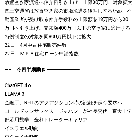
放置空き家流通へ仲介料引き上げ 上限30万円、対象拡大
国土交通省は放置空き家の市場流通を後押しするため、不
動産業者が受け取る仲介手数料の上限額を18万円から30
万円へ引き上げ。売却額400万円以下の空き家に適用する
特例制度の対象を同800万円以下に拡大
22日 4月中古住宅販売件数
22日 ＭＢＡ住宅ローン申請指数
—– 今四半期動き ————————-
ChatGPT 4.o
LLAMA 3
金融庁、REITのアクアジション時の記録を保存要求へ。
ゴールドマンサックス ジャパン が社長交代 京大工学
部応用数学 金利トレーダーキャリア
イスラエル動向
ウクライナ動向