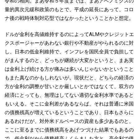
令和の相関。まあ令和５年度までは、まあアベノミクスの
量的異次元緩和政策のもとで、平成の延長にあって、コロ
ナ後の戦時体制対応型ではなかったということかと想定。
ドルが金利を高値維持するのによってALMやクレジットエ
クスポージャーがあわない銀行や不動産がやられるのに対
し、日本の低金利維持で、インフレを国民全員で負担して
がまんするのと、どっちが継続が大変かというと、まあ実
は金利上げ続ける方が痛みは多いんじゃないかということ
もまた真なのかもしれないが。現状だと、どちらの経済の
方が金利の調整が甘いとか厳しいとかではなくて、双方の
経済にとっても、無理はしてない適切な金利水準であると
もいえる。そこに金利差があるならば、それは普通に米国
の債務残高が増えているということであり、日本もさらに
あるわけだが、対外米ドルベースの資産も多少あるのと、
ここに至るまでに債務残高をあげつづけた結果でもあるの
で。低金利だから債務残高ふくらました方と、高金利で債