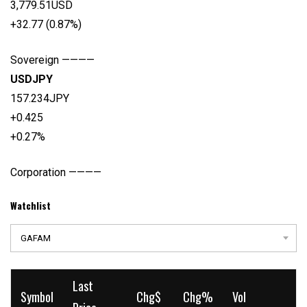
3,779.51USD
+32.77 (0.87%)
Sovereign ————
USDJPY
157.234JPY
+0.425
+0.27%
Corporation ————
Watchlist
GAFAM
Last
Symbol
Chg$
Chg%
Vol