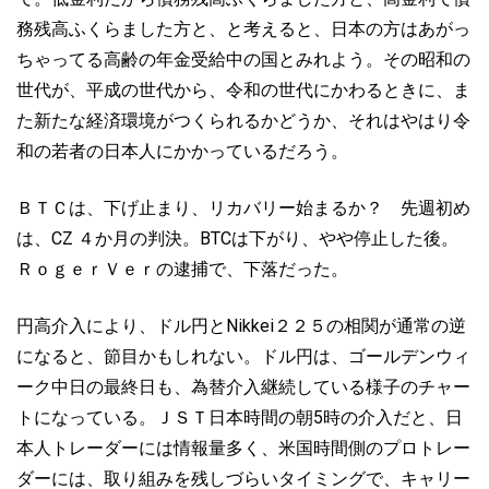
務残高ふくらました方と、と考えると、日本の方はあがっ
ちゃってる高齢の年金受給中の国とみれよう。その昭和の
世代が、平成の世代から、令和の世代にかわるときに、ま
た新たな経済環境がつくられるかどうか、それはやはり令
和の若者の日本人にかかっているだろう。
ＢＴＣは、下げ止まり、リカバリー始まるか？ 先週初め
は、CZ ４か月の判決。BTCは下がり、やや停止した後。
ＲｏｇｅｒＶｅｒの逮捕で、下落だった。
円高介入により、ドル円とNikkei２２５の相関が通常の逆
になると、節目かもしれない。ドル円は、ゴールデンウィ
ーク中日の最終日も、為替介入継続している様子のチャー
トになっている。ＪＳＴ日本時間の朝5時の介入だと、日
本人トレーダーには情報量多く、米国時間側のプロトレー
ダーには、取り組みを残しづらいタイミングで、キャリー