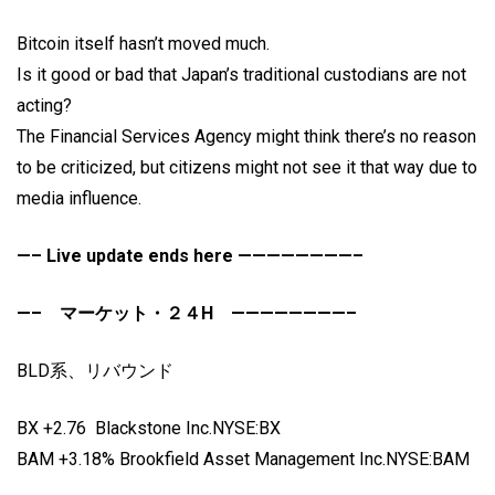
Bitcoin itself hasn’t moved much.
Is it good or bad that Japan’s traditional custodians are not
acting?
The Financial Services Agency might think there’s no reason
to be criticized, but citizens might not see it that way due to
media influence.
—– Live update ends here ————————–
—– マーケット・２４H ————————–
BLD系、リバウンド
BX +2.76 Blackstone Inc.NYSE:BX
BAM +3.18% Brookfield Asset Management Inc.NYSE:BAM