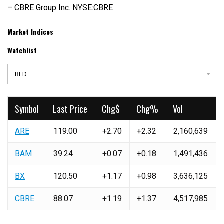
– CBRE Group Inc. NYSE:CBRE
Market Indices
Watchlist
BLD
Symbol
Last Price
Chg$
Chg%
Vol
ARE
119.00
+2.70
+2.32
2,160,639
BAM
39.24
+0.07
+0.18
1,491,436
BX
120.50
+1.17
+0.98
3,636,125
CBRE
88.07
+1.19
+1.37
4,517,985