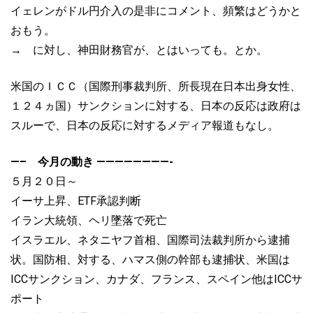
イェレンがドル円介入の是非にコメント、頻繁はどうかと
おもう。
→ に対し、神田財務官が、とはいっても。とか。
米国のＩＣＣ（国際刑事裁判所、所長現在日本出身女性、
１２４ヵ国）サンクションに対する、日本の反応は政府は
スルーで、日本の反応に対するメディア報道もなし。
—– 今月の動き ————————-
５月２０日～
イーサ上昇、ETF承認判断
イラン大統領、ヘリ墜落で死亡
イスラエル、ネタニヤフ首相、国際司法裁判所から逮捕
状。国防相、対する、ハマス側の幹部も逮捕状、米国は
ICCサンクション、カナダ、フランス、スペイン他はICCサ
ポート