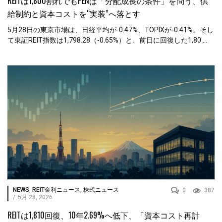
REITは1,800割れでもPENは「分配成長の条件」を問う、供
給制約と資本コストを“実装”へ落とす
5月28日の東京市場は、日経平均が-0.47%、TOPIXが-0.41%。そし
て東証REIT指数は1,798.28（-0.65%）と、前日に回復した1,80 ...
NEWS
,
REIT金利ニュース
,
株式ニュース
0
387
/
5月 28, 2026
REITは1,810回復、10年2.69%へ低下、「資本コスト再計