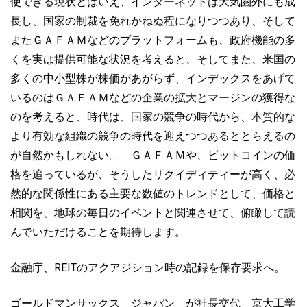
使できる現状とはいえ、インターネットは大気圏外にも成
長し、国家の制裁を免れかねぬ程になりつつあり、そして
またＧＡＦＡＭなどのプラットフォームも、政府機能の多
くを実は提供可能な状況を考えると、そしてまた、米国の
多くの中小型株が株価があがらず、インデックスをあげて
いるのはＧＡＦＡＭなどの企業の拡大とマージンの獲得な
のを考えると、時代は、国家の競争の時代から、本質的な
より有効な組織の競争の時代を迎えつつあるととらえるの
が自然かもしれない。 ＧＡＦＡＭや、ビットコインの価
格を追っているが、そうしたリクイディティーが高く、必
然的な関係性にある主要な数値のトレンドとして、価格と
相関を、地球の毎日のイベントと関連させて、俯瞰して読
んでいただけることを期待します。
金融庁、REITのアクアジション時の記録を保存要求へ。
ゴールドマンサックス ジャパン が社長交代 京大工学