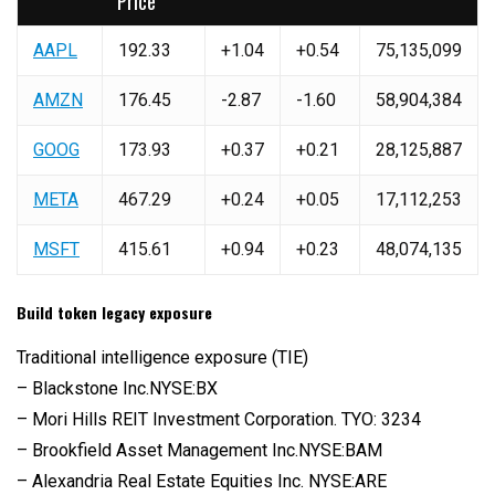
Price
AAPL
192.33
+1.04
+0.54
75,135,099
AMZN
176.45
-2.87
-1.60
58,904,384
GOOG
173.93
+0.37
+0.21
28,125,887
META
467.29
+0.24
+0.05
17,112,253
MSFT
415.61
+0.94
+0.23
48,074,135
Build token legacy exposure
Traditional intelligence exposure (TIE)
– Blackstone Inc.NYSE:BX
– Mori Hills REIT Investment Corporation. TYO: 3234
– Brookfield Asset Management Inc.NYSE:BAM
– Alexandria Real Estate Equities Inc. NYSE:ARE