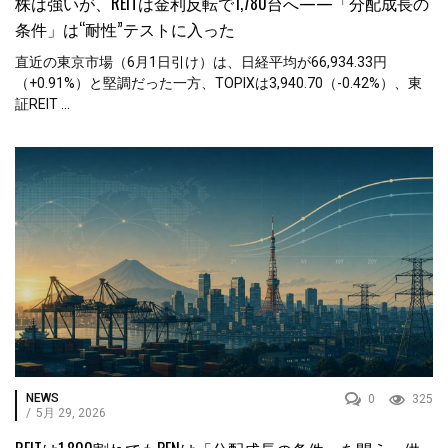
株は強いが、REITは金利反転で1,780台へ——「分配成長の
条件」は“耐性”テストに入った
直近の東京市場（6月1日引け）は、日経平均が66,934.33円
（+0.91%）と堅調だった一方、TOPIXは3,940.70（-0.42%）、東
証REIT ...
NEWS
0
325
/
5月 29, 2026