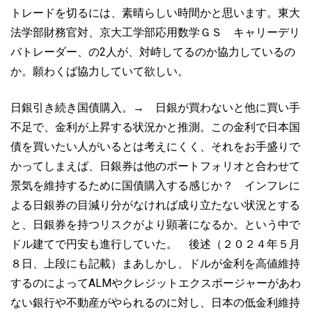
トレードを切るには、素晴らしい時間かと思います。東大
法学部財務官対、京大工学部応用数学ＧＳ キャリーデリ
バトレーダー、の2人が、対峙してるのか協力しているの
か。願わくば協力していて欲しい。
日銀引き続き国債購入。→ 日銀が買わないと他に買い手
不足で、金利が上昇する状況かと推測。この金利で日本国
債を買いたい人がいるとは考えにくく、それをお手盛りで
かってしまえば、日銀券は他のポートフォリオと合わせて
景気を維持するために国債購入する感じか？ インフレに
よる日銀券の目減り分がなければ成り立たない状況とする
と、日銀券を持つリスクがより顕著になるか。という中で
ドル建てで円安も進行していた。 後述（２０２４年５月
８日、上段にも記載）まあしかし、ドルが金利を高値維持
するのによってALMやクレジットエクスポージャーがあわ
ない銀行や不動産がやられるのに対し、日本の低金利維持