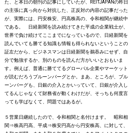
た、と本日の朝刊の記事にしていたが、REITJAPANの昨日
の主張に真っ向から対抗した、正反対の内容の記事だった
が、実際には、円安株安、円高株高の、令和相関が継続中
である。 日経新聞を読み続けてきた平成の企業戦士が、
世界で負け続けてここまでになっているので、日経新聞を
読んでいても勝てる知識も情報も得られないということの
証左だから、ビジネスマンは日経新聞を鵜吞みにせず、自
分で勉強するか、別のものを読んだ方がいいとおもいま
す。例えば、普通に勝ててるグローバル企業やマーケット
が読むだろうブルーンバーグとか。まあ、ところが、ブル
ーンバーグも、日銀の介入とかいっていて、日銀が介入し
てるんじゃなくて財務省が動くわけだが、そっちも何度言
っても学ばなくて、問題ではあるが。
５営業日継続したので、令和相関と名付けます。 昭和相
関⇒株高円高、平成⇒株安円高から円安株高、に対して、