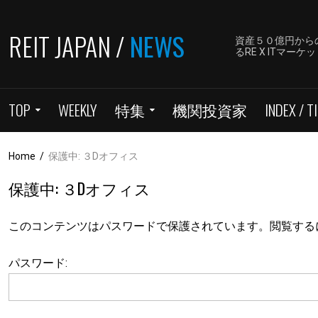
REIT JAPAN /
NEWS
資産５０億円から
るRE X ITマ
TOP
WEEKLY
特集
機関投資家
INDEX / TI
Home
/
保護中: ３Dオフィス
保護中: ３Dオフィス
このコンテンツはパスワードで保護されています。閲覧する
パスワード: