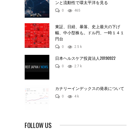
ンと流動性で環太平洋を見る
0
465
東証、日経、暴落、史上最大の下げ
幅、中小型株も。ドル円、一時１４１
円台
0
2.5 k
日本ヘルスケア投資法人20190922
0
2.7 k
カナリーインデックスの発表について
0
4 k
FOLLOW US