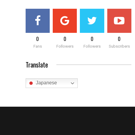
0
0
0
0
Fans
Followers
Followers
Subscribers
Translate
Japanese