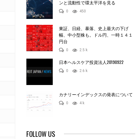
ンと流動性で環太平洋を見る
0
450
東証、日経、暴落、史上最大の下げ
幅、中小型株も。ドル円、一時１４１
円台
0
2.5 k
日本ヘルスケア投資法人20190922
0
2.6 k
カナリーインデックスの発表について
0
4 k
FOLLOW US