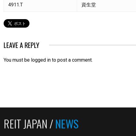
4911.T
資生堂
LEAVE A REPLY
You must be
logged in
to post a comment.
REIT JAPAN /
NEWS