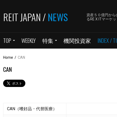
REIT JAPAN /
NEWS
資産５０億円から
るRE X ITマ
TOP
WEEKLY
特集
機関投資家
INDEX / TI
Home
/
CAN
CAN
CAN（嗜好品・代替医療）