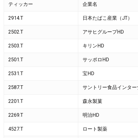
ティッカー
企業名
2914.T
日本たばこ産業（JT）
2502.T
アサヒグループHD
2503.T
キリンHD
2501.T
サッポロHD
2531.T
宝HD
2587.T
サントリー食品インター
2201.T
森永製菓
2269.T
明治HD
4527.T
ロート製薬