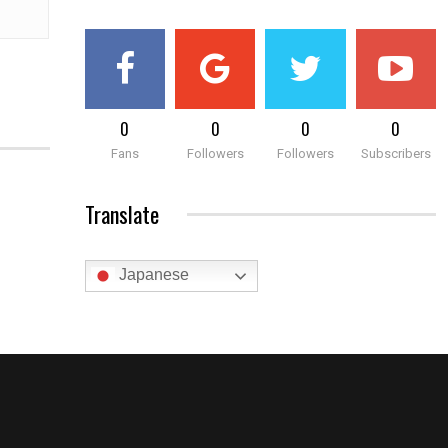
0
0
0
0
Fans
Followers
Followers
Subscribers
Translate
Japanese