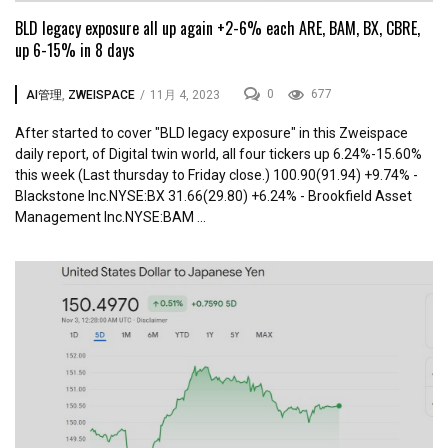
BLD legacy exposure all up again +2-6% each ARE, BAM, BX, CBRE,
up 6-15% in 8 days
0
677
AI管理
,
ZWEISPACE
/
11月 4, 2023
After started to cover "BLD legacy exposure" in this Zweispace
daily report, of Digital twin world, all four tickers up 6.24%-15.60%
this week (Last thursday to Friday close.) 100.90(91.94) +9.74% -
Blackstone Inc.NYSE:BX 31.66(29.80) +6.24% - Brookfield Asset
Management Inc.NYSE:BAM ...