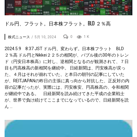
ドル円、フラット。日本株フラット。BLD ２％高
0
1 K
株式ニュース
/
5月 10, 2024
2024.5.9 8:37 JST ドル円、変わらず。日本株フラット BLD
２％高 ドル円とNikkei２２５の相関が、バブル後の30年のトレン
ド（円安日本株高）に対し、逆相関となるのが観測されて、７日
目も円高株高の新相関を継続中。 日経新聞は、円安株高が戻っ
た、４月はそれが崩れていた、と本日の朝刊の記事にしていた
が、REITJAPANの昨日の主張に真っ向から対抗した、正反対の内
容の記事だったが、実際には、円安株安、円高株高の、令和相関
が継続中である。 日経新聞を読み続けてきた平成の企業戦士
が、世界で負け続けてここまでになっているので、日経新聞を読
ん ...