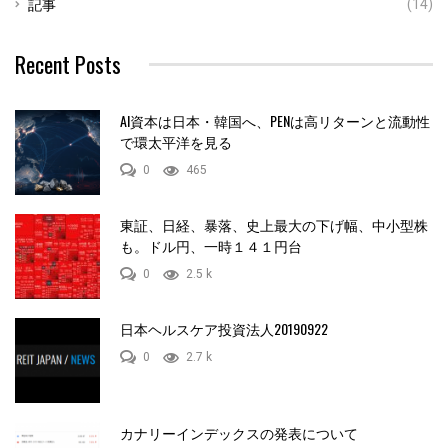
記事
(14)
Recent Posts
AI資本は日本・韓国へ、PENは高リターンと流動性
で環太平洋を見る
0
465
東証、日経、暴落、史上最大の下げ幅、中小型株
も。ドル円、一時１４１円台
0
2.5 k
日本ヘルスケア投資法人20190922
0
2.7 k
カナリーインデックスの発表について