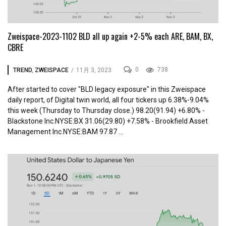
Zweispace-2023-1102 BLD all up again +2-5% each ARE, BAM, BX,
CBRE
0
738
TREND
,
ZWEISPACE
/
11月 3, 2023
After started to cover "BLD legacy exposure" in this Zweispace
daily report, of Digital twin world, all four tickers up 6.38%-9.04%
this week (Thursday to Thursday close.) 98.20(91.94) +6.80% -
Blackstone Inc.NYSE:BX 31.06(29.80) +7.58% - Brookfield Asset
Management Inc.NYSE:BAM 97.87 ...