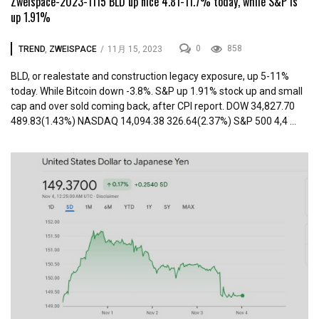
Zweispace-2023-1115 BLD up nice 4.81-11.7% today, while S&P is
up 1.91%
0
858
TREND
,
ZWEISPACE
/
11月 15, 2023
BLD, or realestate and construction legacy exposure, up 5-11%
today. While Bitcoin down -3.8%. S&P up 1.91% stock up and small
cap and over sold coming back, after CPI report. DOW 34,827.70
489.83(1.43%) NASDAQ 14,094.38 326.64(2.37%) S&P 500 4,4 ...