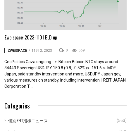
Zweispace-2023-1101 BLD up
0
569
ZWEISPACE
/
11月 2, 2023
GeoPolitics Gaza ongoing -> Bitcoin Bitcoin BTC stays around
34443 Sovereign USDJPY 150.8 (0.8, -0.52%)<- 151.6 <- MOF
Japan, said standby intervention and more. USDJPY Japan gov,
various measures on standby, including intervention. | REIT JAPAN
Corporation T ...
Categories
個別REIT指標ニュース
(563)