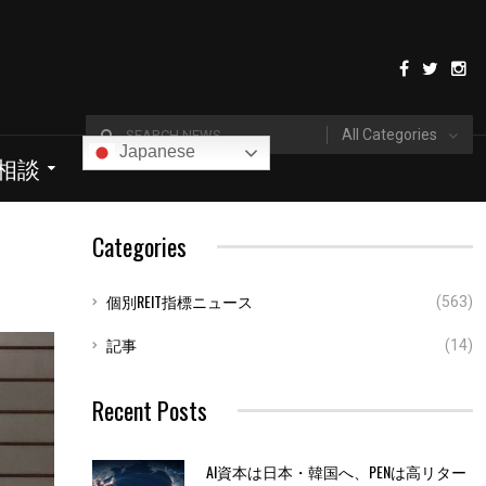
All Categories
Japanese
I相談
Categories
個別REIT指標ニュース
(563)
記事
(14)
Recent Posts
AI資本は日本・韓国へ、PENは高リター