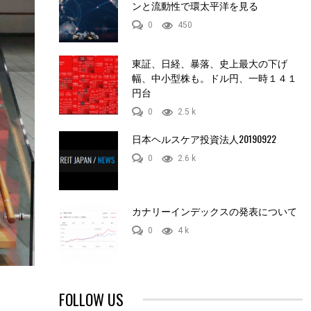
ンと流動性で環太平洋を見る
0
450
東証、日経、暴落、史上最大の下げ
幅、中小型株も。ドル円、一時１４１
円台
0
2.5 k
日本ヘルスケア投資法人20190922
0
2.6 k
カナリーインデックスの発表について
0
4 k
FOLLOW US