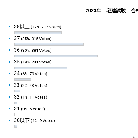
2023年 宅建試験 
38以上
(17%, 217 Votes)
37
(25%, 315 Votes)
36
(30%, 381 Votes)
35
(19%, 241 Votes)
34
(6%, 79 Votes)
33
(2%, 23 Votes)
32
(1%, 11 Votes)
31
(0%, 5 Votes)
30以下
(1%, 9 Votes)