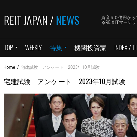
REIT JAPAN /
NEWS
資産５０億円から
るRE X ITマ
TOP
WEEKLY
特集
機関投資家
INDEX / TI
Home
/
宅建試験 アンケート 2023年10月試験
宅建試験 アンケート 2023年10月試験