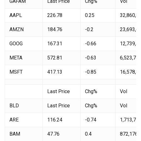
GAFAM
Last Price
Chg%
Vol
AAPL
226.78
0.25
32,860,8
AMZN
184.76
-0.2
23,693,6
GOOG
167.31
-0.66
12,739,4
META
572.81
-0.63
6,523,73
MSFT
417.13
-0.85
16,578,8
Last Price
Chg%
Vol
BLD
Last Price
Chg%
Vol
ARE
116.24
-0.74
1,713,71
BAM
47.76
0.4
872,176