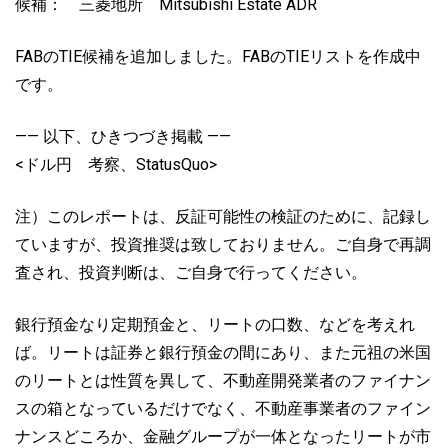
候補： 三菱地所 Mitsubishi Estate ADR
FABのTIE候補を追加しました。FABのTIEリストを作成中
です。
—— 以下、ひきつづき掲載 ——
<ドル円 考察、StatusQuo>
注）このレポートは、反証可能性の検証のために、記録し
ていますが、投資推奨は致しておりません。ご自身で再調
査され、投資判断は、ご自身で行ってください。
銀行預金なり定期預金と、リートの口数、などを考えれ
ば。リートは証券と銀行預金の間にあり、また元祖の米国
のリートとは性質を異して、不動産開発業者のファイナン
スの箱となっているだけでなく、不動産事業者のファイン
ナンスどころか、金融グループが一体となったリートが市