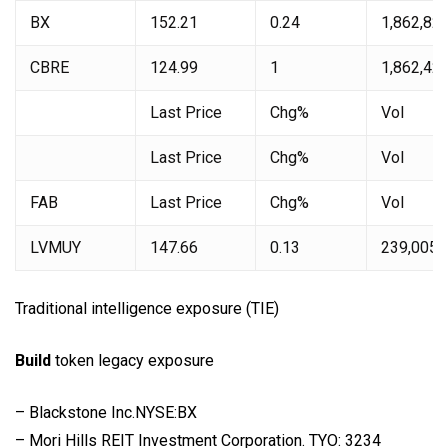
BX
152.21
0.24
1,862,82
CBRE
124.99
1
1,862,42
Last Price
Chg%
Vol
Last Price
Chg%
Vol
FAB
Last Price
Chg%
Vol
LVMUY
147.66
0.13
239,005
Traditional intelligence exposure (TIE)
Build
token legacy exposure
– Blackstone Inc.NYSE:BX
– Mori Hills REIT Investment Corporation. TYO: 3234