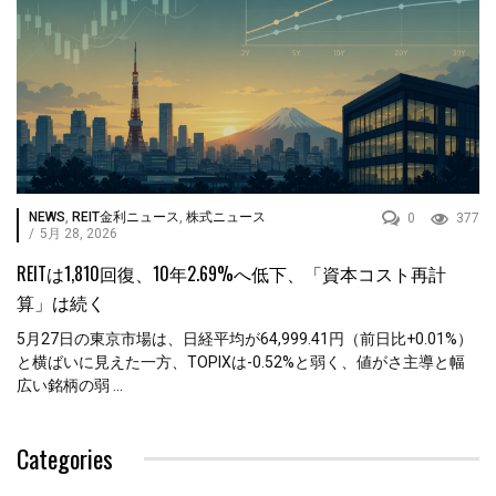
NEWS
,
REIT金利ニュース
,
株式ニュース
0
377
/
5月 28, 2026
REITは1,810回復、10年2.69%へ低下、「資本コスト再計
算」は続く
5月27日の東京市場は、日経平均が64,999.41円（前日比+0.01%）
と横ばいに見えた一方、TOPIXは-0.52%と弱く、値がさ主導と幅
広い銘柄の弱 ...
Categories