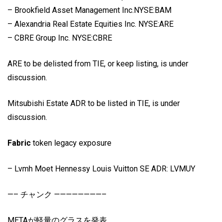
– Brookfield Asset Management Inc.NYSE:BAM
– Alexandria Real Estate Equities Inc. NYSE:ARE
– CBRE Group Inc. NYSE:CBRE
ARE to be delisted from TIE, or keep listing, is under
discussion.
Mitsubishi Estate ADR to be listed in TIE, is under
discussion.
Fabric
token legacy exposure
– Lvmh Moet Hennessy Louis Vuitton SE ADR: LVMUY
—– チャンク ————————–
METAが軽量のグラスを発表