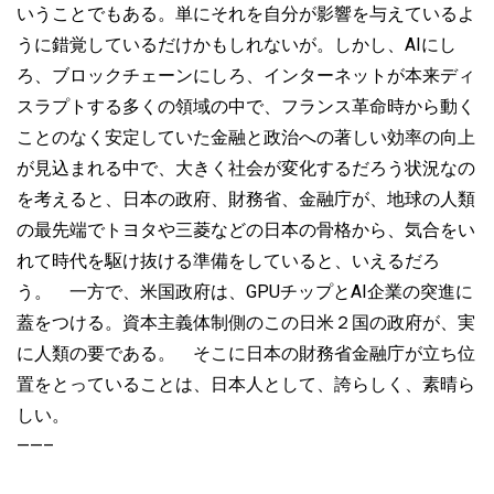
いうことでもある。単にそれを自分が影響を与えているよ
うに錯覚しているだけかもしれないが。しかし、AIにし
ろ、ブロックチェーンにしろ、インターネットが本来ディ
スラプトする多くの領域の中で、フランス革命時から動く
ことのなく安定していた金融と政治への著しい効率の向上
が見込まれる中で、大きく社会が変化するだろう状況なの
を考えると、日本の政府、財務省、金融庁が、地球の人類
の最先端でトヨタや三菱などの日本の骨格から、気合をい
れて時代を駆け抜ける準備をしていると、いえるだろ
う。 一方で、米国政府は、GPUチップとAI企業の突進に
蓋をつける。資本主義体制側のこの日米２国の政府が、実
に人類の要である。 そこに日本の財務省金融庁が立ち位
置をとっていることは、日本人として、誇らしく、素晴ら
しい。
——–