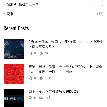
個別REIT指標ニュース
(563)
記事
(14)
Recent Posts
AI資本は日本・韓国へ、PENは高リターンと流動性
で環太平洋を見る
0
448
東証、日経、暴落、史上最大の下げ幅、中小型株
も。ドル円、一時１４１円台
0
2.5 k
日本ヘルスケア投資法人20190922
0
2.6 k