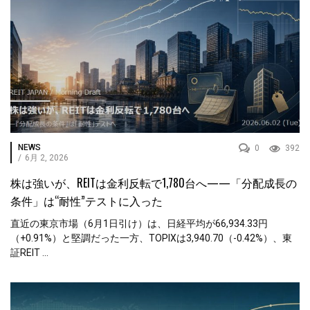
NEWS
0
392
/
6月 2, 2026
株は強いが、REITは金利反転で1,780台へ——「分配成長の
条件」は“耐性”テストに入った
直近の東京市場（6月1日引け）は、日経平均が66,934.33円
（+0.91%）と堅調だった一方、TOPIXは3,940.70（-0.42%）、東
証REIT ...