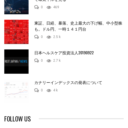
0
469
東証、日経、暴落、史上最大の下げ幅、中小型株
も。ドル円、一時１４１円台
0
2.5 k
日本ヘルスケア投資法人20190922
0
2.7 k
カナリーインデックスの発表について
0
4 k
FOLLOW US