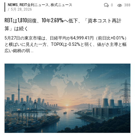
NEWS
,
REIT金利ニュース
,
株式ニュース
0
388
/
5月 28, 2026
REITは1,810回復、10年2.69%へ低下、「資本コスト再計
算」は続く
5月27日の東京市場は、日経平均が64,999.41円（前日比+0.01%）
と横ばいに見えた一方、TOPIXは-0.52%と弱く、値がさ主導と幅
広い銘柄の弱 ...