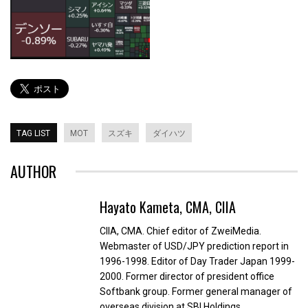
TAG LIST
MOT
スズキ
ダイハツ
AUTHOR
Hayato Kameta, CMA, CIIA
CIIA, CMA. Chief editor of ZweiMedia.
Webmaster of USD/JPY prediction report in
1996-1998. Editor of Day Trader Japan 1999-
2000. Former director of president office
Softbank group. Former general manager of
overseas division at SBI Holdings.