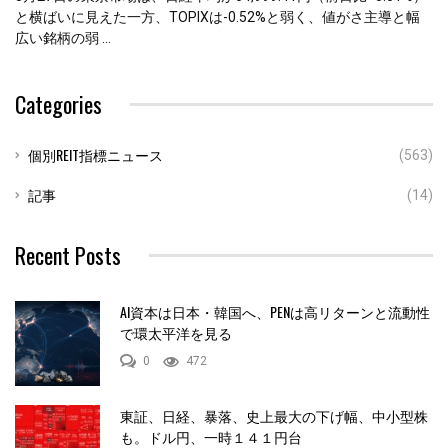
と横ばいに見えた一方、TOPIXは-0.52%と弱く、値がさ主導と幅
広い銘柄の弱 ...
Categories
個別REIT指標ニュース
(563)
記事
(14)
Recent Posts
AI資本は日本・韓国へ、PENは高リターンと流動性
で環太平洋を見る
0
472
東証、日経、暴落、史上最大の下げ幅、中小型株
も。ドル円、一時１４１円台