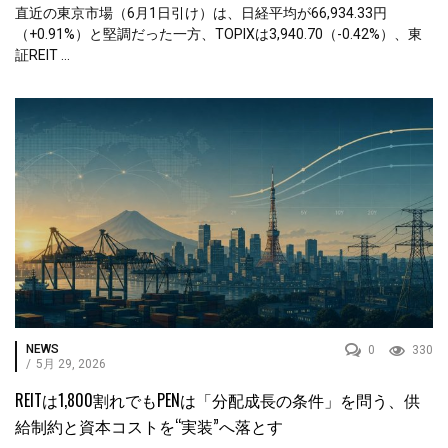
直近の東京市場（6月1日引け）は、日経平均が66,934.33円
（+0.91%）と堅調だった一方、TOPIXは3,940.70（-0.42%）、東
証REIT ...
NEWS
0
330
/
5月 29, 2026
REITは1,800割れでもPENは「分配成長の条件」を問う、供
給制約と資本コストを“実装”へ落とす