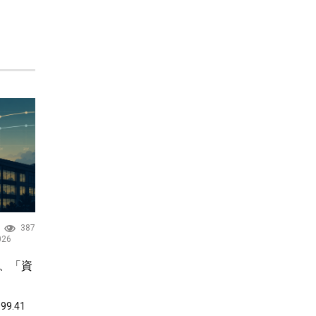
387
026
低下、「資
9.41