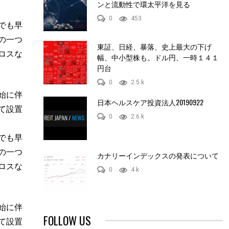
ンと流動性で環太平洋を見る
0
453
でも早
の一つ
東証、日経、暴落、史上最大の下げ
ロスな
幅、中小型株も。ドル円、一時１４１
円台
0
2.5 k
始に伴
日本ヘルスケア投資法人20190922
て設置
0
2.6 k
でも早
の一つ
カナリーインデックスの発表について
ロスな
0
4 k
始に伴
FOLLOW US
て設置