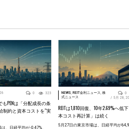
26
NEWS
,
REIT金利ニュース
,
株
0
323
0
式ニュース
/
5月 28, 2
0割れでもPENは「分配成長の条
REITは1,810回復、10年2.69%へ
給制約と資本コストを“実
本コスト再計算」は続く
5月27日の東京市場は、日経平均が64,99
は、日経平均が-0.47%、