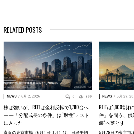
RELATED POSTS
NEWS
/
6月 2, 2026
NEWS
/
5月 29, 20
0
399
株は強いが、REITは金利反転で1,780台へ
REITは1,80
——「分配成長の条件」は“耐性”テスト
件」を問う、供
に入った
装”へ落とす
直近の東京市場（6月1日引け）は、日経平均
5月28日の東京市場