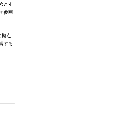
めとす
々参画
に拠点
賞する