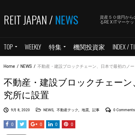
REIT JAPAN /
NEWS
資産５０億円から
るRE X ITマ
TOP
WEEKLY
特集
機関投資家
INDEX / TI
Home
/
NEWS
/
不動産・建設ブロックチェーン、日本で最初のノー
不動産・建設ブロックチェーン
究所に設置
9月 8, 2020
NEWS
,
不動産テック
,
地震
,
記事
0 Comments
0
0
0
0