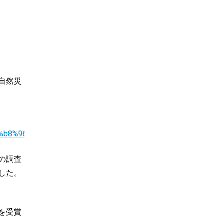
自然災
e4%b8%96%e7%95%8c%e6%9c%80%e5%a4%a7/
の調査
した。
を受賞