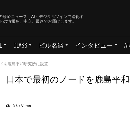
の経済ニュース、AI・デジタルツインで進化す
ーケットの情報を、中立、最速でお届けします。
E
CLASS
ビル名鑑
インタビュー
A
ドを鹿島平和研究所に設置
、日本で最初のノードを鹿島平和
3.6 k Views