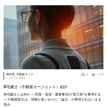
AI管理
,
不動産テック
0
1.2 K
/
1月 15, 2026
AI宅建士（不動産エージェント）紹介
AI宅建士とは何か ― 売買・賃貸・重要事項の“前工程”を整理する
― 不動産取引は、情報が多いわりに「論点」が整理されないまま
進み ...