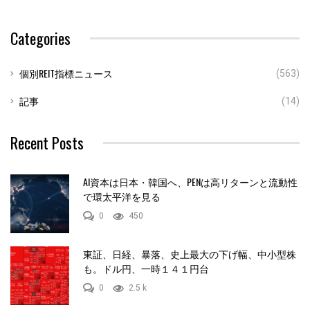
Categories
個別REIT指標ニュース
(563)
記事
(14)
Recent Posts
AI資本は日本・韓国へ、PENは高リターンと流動性
で環太平洋を見る
0
450
東証、日経、暴落、史上最大の下げ幅、中小型株
も。ドル円、一時１４１円台
0
2.5 k