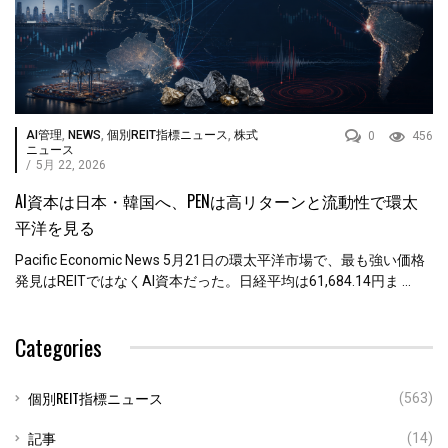
AI管理
,
NEWS
,
個別REIT指標ニュース
,
株式
0
456
ニュース
/
5月 22, 2026
AI資本は日本・韓国へ、PENは高リターンと流動性で環太
平洋を見る
Pacific Economic News 5月21日の環太平洋市場で、最も強い価格
発見はREITではなくAI資本だった。日経平均は61,684.14円ま ...
Categories
個別REIT指標ニュース
(563)
記事
(14)