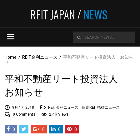
REIT JAPAN /
NEWS
Home
/
REIT金利ニュース
/
平和不動産リート投資法人 お知ら
せ
平和不動産リート投資法人
お知らせ
9月 17, 2018
REIT金利ニュース
,
個別REIT指標ニュース
0 Comments
2.4 k Views
0
0
0
0