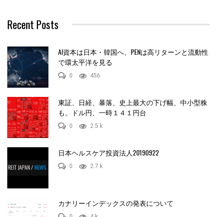
Recent Posts
AI資本は日本・韓国へ、PENは高リターンと流動性
で環太平洋を見る
0
456
東証、日経、暴落、史上最大の下げ幅、中小型株
も。ドル円、一時１４１円台
0
2.5 k
日本ヘルスケア投資法人20190922
0
2.7 k
カナリーインデックスの発表について
0
4 k