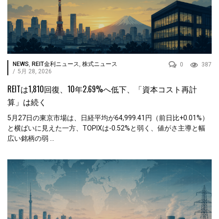
NEWS
,
REIT金利ニュース
,
株式ニュース
0
387
/
5月 28, 2026
REITは1,810回復、10年2.69%へ低下、「資本コスト再計
算」は続く
5月27日の東京市場は、日経平均が64,999.41円（前日比+0.01%）
と横ばいに見えた一方、TOPIXは-0.52%と弱く、値がさ主導と幅
広い銘柄の弱 ...