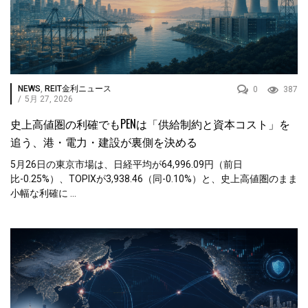
NEWS
,
REIT金利ニュース
0
387
/
5月 27, 2026
史上高値圏の利確でもPENは「供給制約と資本コスト」を
追う、港・電力・建設が裏側を決める
5月26日の東京市場は、日経平均が64,996.09円（前日
比-0.25%）、TOPIXが3,938.46（同-0.10%）と、史上高値圏のまま
小幅な利確に ...