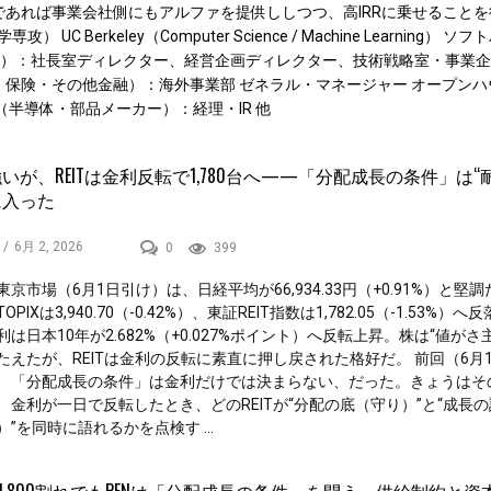
あれば事業会社側にもアルファを提供ししつつ、高IRRに乗せることを
erkeley（Computer Science / Machine Learning） ソ
VC）：社長室ディレクター、経営企画ディレクター、技術戦略室・事業
行・保険・その他金融）：海外事業部 ゼネラル・マネージャー オープンハ
半導体・部品メーカー）：経理・IR 他
いが、REITは金利反転で1,780台へ——「分配成長の条件」は“
に入った
/
6月 2, 2026
0
399
東京市場（6月1日引け）は、日経平均が66,934.33円（+0.91%）と堅
OPIXは3,940.70（-0.42%）、東証REIT指数は1,782.05（-1.53%）へ
利は日本10年が2.682%（+0.027%ポイント）へ反転上昇。株は“値がさ
たえたが、REITは金利の反転に素直に押し戻された格好だ。 前回（6月
、「分配成長の条件」は金利だけでは決まらない、だった。きょうはそ
、金利が一日で反転したとき、どのREITが“分配の底（守り）”と“成長
”を同時に語れるかを点検す ...