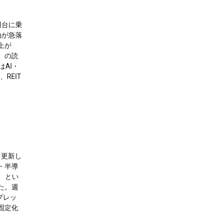
0円台に乗
原油が急落
上が
）の読
AI・
REIT
を更新し
I・半導
、とい
た。週
プレッ
固定化