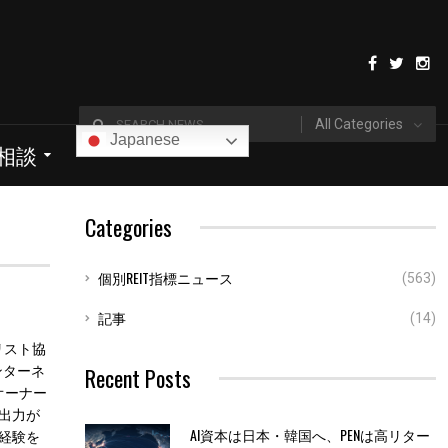
All Categories
Japanese
I相談
Categories
個別REIT指標ニュース
(563)
記事
(14)
ナリスト協
Recent Posts
ンターネ
オーナー
出力が
AI資本は日本・韓国へ、PENは高リター
経験を