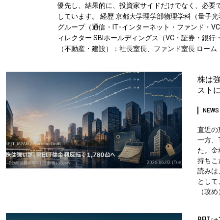
優先し、結果的に、投資家サイドだけでなく、必要で
しています。 経歴 京都大学理学部物理学科（量子光学専攻） UC B
グループ（通信・IT･インターネット・ファンド・
ィレクター SBIホールディングス（VC・証券・銀
（不動産・建設）：社長室長、ファンド室長 ローム（
株は強
スト
NEWS
直近の
一方、T
た。金
持ちこ
読みは
として
（攻め）