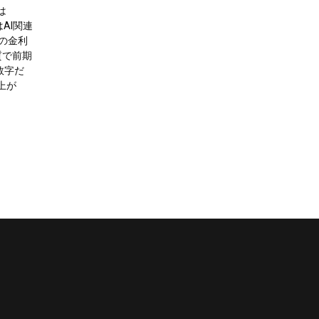
は
はAI関連
の金利
質で前期
数字だ
上が