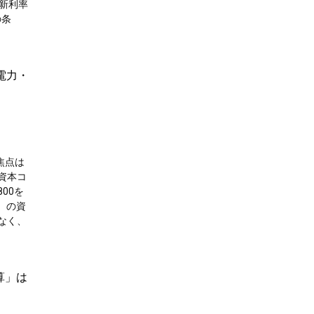
更新利率
の条
電力・
の焦点は
資本コ
800を
）の資
はなく、
計算」は