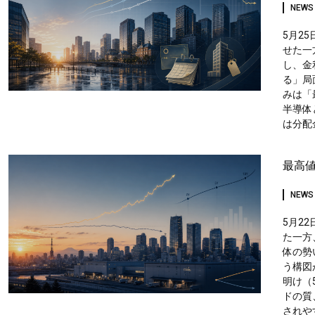
NEWS
5月25
せた一方
し、金
る」局
みは「
半導体
は分配
最高値
NEWS
5月22
た一方、
体の勢
う構図
明け（
ドの質
されや