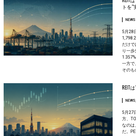
REI
トを“
NEWS
5月28
1,79
だけで
り一歩
1.3
一方で
そのも
REI
NEWS
5月27
方、T
なのは、
だ。P