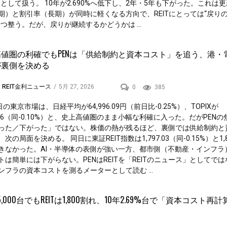
”として扱う。 10年が2.690%へ低下し、2年・5年も下がった。これは
期）と割引率（長期）が同時に軽くなる方向で、REITにとっては“戻り
一つ整う。だが、戻りが継続するかどうかは ...
値圏の利確でもPENは「供給制約と資本コスト」を追う、港・
が裏側を決める
,
REIT金利ニュース
/
5月 27, 2026
0
385
日の東京市場は、日経平均が64,996.09円（前日比-0.25%）、TOPIXが
8.46（同-0.10%）と、史上高値圏のまま小幅な利確に入った。だがPEN
った／下がった」ではない。株価の熱が残るほど、裏側では供給制約と
次の局面を決める。 同日に東証REIT指数は1,797.03（同-0.15%）と1,
きなかった。AI・半導体の表側が強い一方、都市側（不動産・インフラ
トは簡単には下がらない。PENはREITを「REITのニュース」としてで
ンフラの資本コストを測るメーターとして読む ...
5,000台でもREITは1,800割れ、10年2.69%台で「資本コスト再