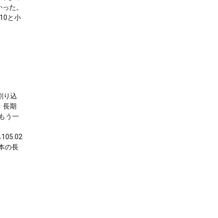
かった。
.10と小
を割り込
ず、長期
もう一
05.02
本の長