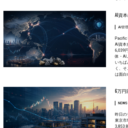
AI資
AI管
Paci
AI資
6,03
体・A
いちば
く、そ
は面白
6万円
NEWS
昨日のテ
東京市場
3,85