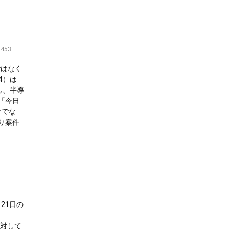
453
Tではなく
4）は
騰し、半導
「今日
けでな
り案件
月21日の
に対して