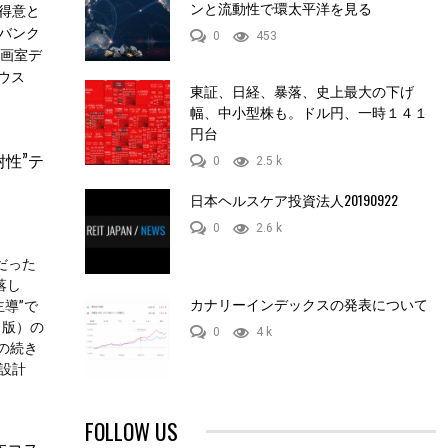
ンと流動性で環太平洋を見る
得意と
フトバンク
0
453
企画室デ
ウス
東証、日経、暴落、史上最大の下げ
幅、中小型株も。ドル円、一時１４１
円台
耐性”テ
0
2.5 k
日本ヘルスケア投資法人20190922
0
2.6 k
調だった
反落し
カナリーインデックスの発表について
主導”で
1版）の
0
4 k
の続き
の設計
FOLLOW US