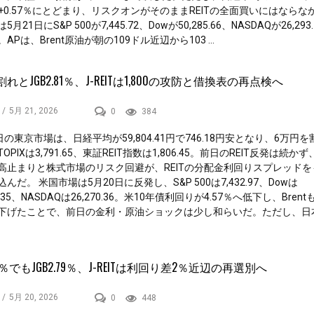
Tは+0.57％にとどまり、リスクオンがそのままREITの全面買いにはならな
月21日にS&P 500が7,445.72、Dowが50,285.66、NASDAQが26,293
APは、Brent原油が朝の109ドル近辺から103 ...
割れとJGB2.81％、J-REITは1,800の攻防と借換表の再点検へ
/
5月 21, 2026
0
384
日の東京市場は、日経平均が59,804.41円で746.18円安となり、6万円
OPIXは3,791.65、東証REIT指数は1,806.45。前日のREIT反発は続か
高止まりと株式市場のリスク回避が、REITの分配金利回りスプレッドを
んだ。 米国市場は5月20日に反発し、S&P 500は7,432.97、Dowは
09.35、NASDAQは26,270.36。米10年債利回りが4.57％へ低下し、Brentも1
下げたことで、前日の金利・原油ショックは少し和らいだ。ただし、日
.1％でもJGB2.79％、J-REITは利回り差2％近辺の再選別へ
/
5月 20, 2026
0
448