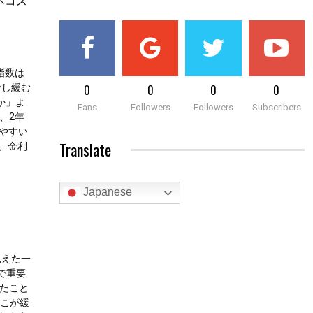
本コス
T指数は
少し緩む
0
0
0
0
か」よ
Fans
Followers
Followers
Subscribers
、2年
しやすい
Translate
、金利
Japanese
見えた一
で重要
ったこと
どこが緩