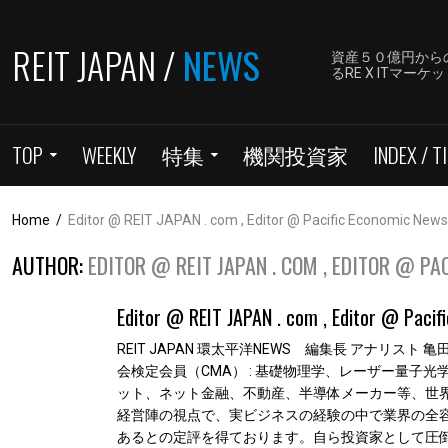
REIT JAPAN /
NEWS
資産５０億円から
るRE X ITマ
TOP
WEEKLY
特集
機関投資家
INDEX / TI
Home
/
Editor @ REIT JAPAN . com , Editor @ Pacific Economic News
AUTHOR:
EDITOR @ REIT JAPAN . COM , EDITOR @ P
Editor @ REIT JAPAN . com , Editor @ Paci
REIT JAPAN 環太平洋NEWS 編集長 アナリスト 亀田
会検定会員（CMA） : 基礎物理学、レーザー量
ット、ネット金融、不動産、半導体メーカー等、世
経営陣の視点で、実ビジネスの経験の中で業界の全容
あるとの定評を得ております。自ら投資家として圧倒