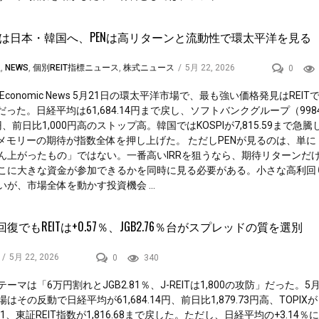
本は日本・韓国へ、PENは高リターンと流動性で環太平洋を見る
理
,
NEWS
,
個別REIT指標ニュース
,
株式ニュース
/
5月 22, 2026
0
fic Economic News 5月21日の環太平洋市場で、最も強い価格発見はREI
本だった。日経平均は61,684.14円まで戻し、ソフトバンクグループ（998
9円、前日比1,000円高のストップ高。韓国ではKOSPIが7,815.59まで急
Iメモリーの期待が指数全体を押し上げた。 ただしPENが見るのは、単に
ん上がったもの」ではない。一番高いIRRを狙うなら、期待リターンだ
こに大きな資金が参加できるかを同時に見る必要がある。小さな高利回
いが、市場全体を動かす投資機会 ...
回復でもREITは+0.57％、JGB2.76％台がスプレッドの質を選別
/
5月 22, 2026
0
340
ーマは「6万円割れとJGB2.81％、J-REITは1,800の攻防」だった。5
はその反動で日経平均が61,684.14円、前日比1,879.73円高、TOPIXが
3.81、東証REIT指数が1,816.68まで戻した。ただし、日経平均の+3.14％