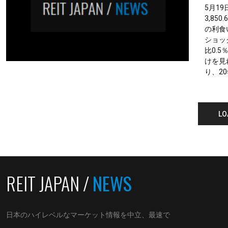
5月19
3,85
の利食
ショッ
比0.
けを見
り、20
LO
REIT JAPAN /
NEWS
日本のハイレベルなマーケット情報を中立、最速で