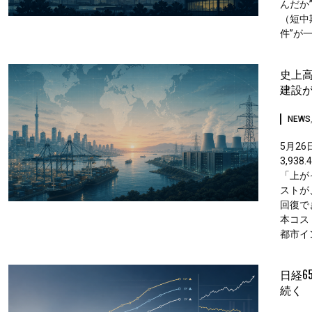
んだか
（短中
件”が
史上高
建設
NEWS
5月26
3,93
「上が
ストが、
回復で
本コス
都市イ
日経6
続く