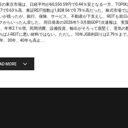
日の東京市場は、日経平均が60,550.59円で0.44％安となる一方、TOPIX
0.67で0.63％高、東証REIT指数は1,828.56で0.79％高だった。株式市場で
いが残ったが、銀行、保険、サービス、不動産が下支えし、REITも前日
クからいったん戻した。 同日発表の2026年1-3月期GDP1次速報は、実
5％、年率2.1％増。民間消費、設備投資、輸出がそろって底堅く、景気の
ればJ-REITに悪い材料ではない。ただし、10年JGB利回りは2.79％まで
年、30年、40年も高止 ...
AD MORE