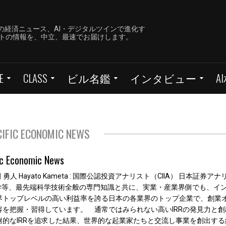
の経済ニュース、AI・デジタルツインで進化す
ーケットの情報を、中立、最速でお届けします。
E
CLASS
ビル名鑑
インタビュー
A
ACIFIC ECONOMIC NEWS
fic Economic News
 勇人 Hayato Kameta : 国際公認投資アナリスト（CIIA） 日本証券ア
子光学等、最先端科学技術全般の専門知識と共に、実業・産業界側でも、イ
界トップレベルの高い利益率を誇る日本の各業界のトップ企業で、創業
を把握・習得しています。 通常ではみられない高いIRRの発見力と創
的なIRRを追求した結果、世界的な起業家たちと交流し事業を創出する