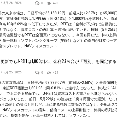
/
5月 26, 2026
0
428
日の東京市場は、日経平均が65,158.19円（前週末比+2.87%）と65,00
、東証REIT指数は1,799.66（同-0.13%）と1,800割れを継続した。
利も10年2.69%台へ低下してきたが、REITは「金利が下がれば自動的に
面ではなく、資本コストの再計算＝選別が続いている。 昨日（5月25版
最高値更新でもREITは全面買いにならない」。今回も同じだ。株の上昇は
と単一銘柄（ソフトバンクグループ（9984）など）の寄与が目立つ一方、
金スプレッド、NAVディスカウント ...
更新でもJ-REITは1,800割れ、金利2.7％台が「選別」を固定する
/
5月 25, 2026
0
429
日の東京市場は、日経平均が63,339.07円（前日比+2.68%）と最高値圏
東証REIT指数は1,801.98（同-0.81%）と逆行安になった。株式が「A
い」で上に走る局面でも、J-REITは資本コストの重さから逃げられない
がはっきりした。 前日（5月22版）の読みは「戻り局面での選別」だっ
5月25朝）の論点も同じだ。上に走る指数に乗るのではなく、分配金ス
、NAVディスカウントの意味、借換コストの上昇耐性で、銘柄の序列が
すい。 指数を動かした単一材料としては、ソフトバン ...