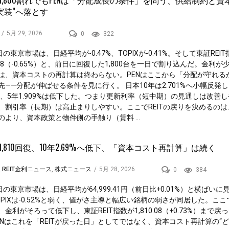
Tは1,800割れでもPENは「分配成長の条件」を問う、供給制約と資
実装”へ落とす
/
5月 29, 2026
0
322
日の東京市場は、日経平均が-0.47%、TOPIXが-0.41%。そして東証REI
8.28（-0.65%）と、前日に回復した1,800台を一日で割り込んだ。金利が
は、資本コストの再計算は終わらない。PENはここから「分配が守れる
先——分配が伸ばせる条件を見に行く。 日本10年は2.701%へ小幅反発し
57%、5年1.909%は低下した。つまり更新利率（短中期）の見通しは改善
、割引率（長期）は高止まりしやすい。ここでREITの戻りを決めるのは
のより、資本政策と物件側の手触り（賃料 ...
Tは1,810回復、10年2.69%へ低下、「資本コスト再計算」は続く
,
REIT金利ニュース
,
株式ニュース
/
5月 28, 2026
0
384
日の東京市場は、日経平均が64,999.41円（前日比+0.01%）と横ばいに
OPIXは-0.52%と弱く、値がさ主導と幅広い銘柄の弱さが同居した。ここ
金利がそろって低下し、東証REIT指数が1,810.08（+0.73%）まで戻
ENはこれを「REITが戻った日」としてではなく、資本コスト再計算の“