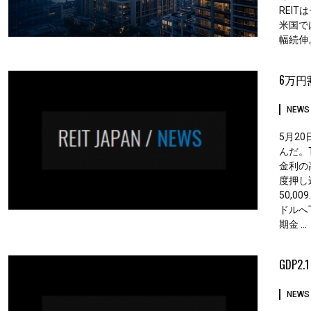
REI
米国では5
幅続伸。
6万円
NEWS
5月20
んだ。T
金利の
度押し込
50,0
ドルへ
期金 ...
GDP2
NEWS