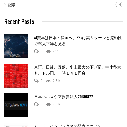
記事
(14)
Recent Posts
AI資本は日本・韓国へ、PENは高リターンと流動性
で環太平洋を見る
0
456
東証、日経、暴落、史上最大の下げ幅、中小型株
も。ドル円、一時１４１円台
0
2.5 k
日本ヘルスケア投資法人20190922
0
2.6 k
カナリーインデックスの発表について